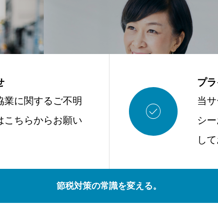
せ
プラ
協業に関するご不明
当サ

はこちらからお願い
シー
。
して
節税対策の常識を変える。